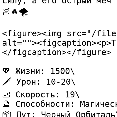
силу, а его острый меч 
🌌🔥🌪️

<figure><img src="/file
alt=""><figcaption><p>Т
</figcaption></figure>

💖 Жизни: 1500\

🗡️ Урон: 10-20\

🦶 Скорость: 19\

🔮 Способности: Магичес
📦 Лут: Черный Орбиталь\