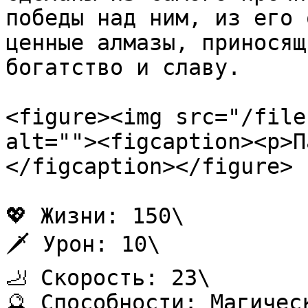
победы над ним, из его 
ценные алмазы, приносящ
богатство и славу.

<figure><img src="/file
alt=""><figcaption><p>П
</figcaption></figure>

💖 Жизни: 150\

🗡️ Урон: 10\

🦶 Скорость: 23\

🔮 Способности: Магичес