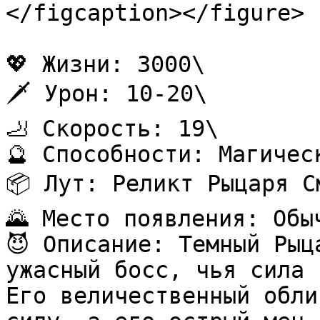
</figcaption></figure>

💖 Жизни: 3000\

🗡️ Урон: 10-20\

🦶 Скорость: 19\

🔮 Способности: Магичес
📦 Лут: Реликт Рыцаря См
🌄 Место появления: Обыч
😈 Описание: Темный Рыц
ужасный босс, чья сила 
Его величественный обли