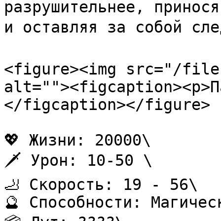
разрушительнее, принося
и оставляя за собой след
<figure><img src="/file
alt=""><figcaption><p>П
</figcaption></figure>

💖 Жизни: 20000\

🗡️ Урон: 10-50 \

🦶 Скорость: 19 - 56\

🔮 Способности: Магичес