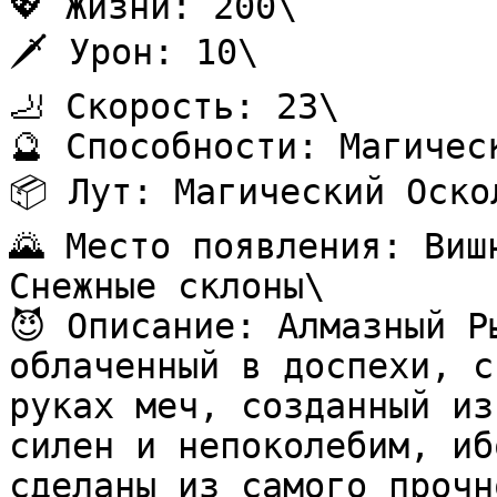
💖 Жизни: 200\

🗡️ Урон: 10\

🦶 Скорость: 23\

🔮 Способности: Магичес
📦 Лут: Магический Оско
🌄 Место появления: Виш
Снежные склоны\

😈 Описание: Алмазный Р
облаченный в доспехи, с
руках меч, созданный из
силен и непоколебим, иб
сделаны из самого прочн