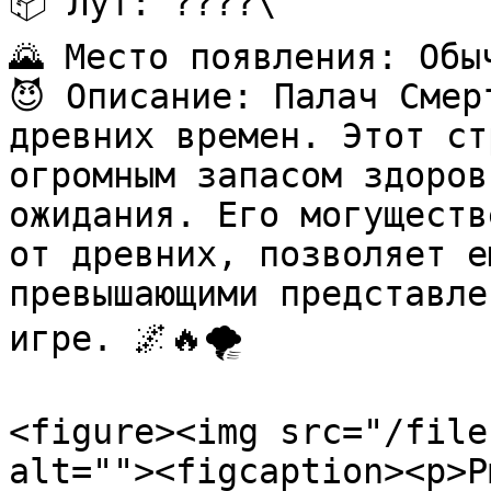
📦 Лут: ????\

🌄 Место появления: Обыч
😈 Описание: Палач Смер
древних времен. Этот ст
огромным запасом здоров
ожидания. Его могуществ
от древних, позволяет е
превышающими представле
игре. 🌌🔥🌪️

<figure><img src="/file
alt=""><figcaption><p>Р