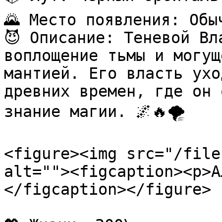
🌄 Место появления: Обыч
😈 Описание: Теневой Вл
воплощение тьмы и могущ
мантией. Его власть ухо
древних времен, где он 
знание магии. 🌌🔥🌪️

<figure><img src="/file
alt=""><figcaption><p>А
</figcaption></figure>
